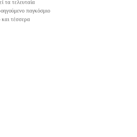
εί τα τελευταία
προηγούμενο παγκόσμιο
ό και τέσσερα