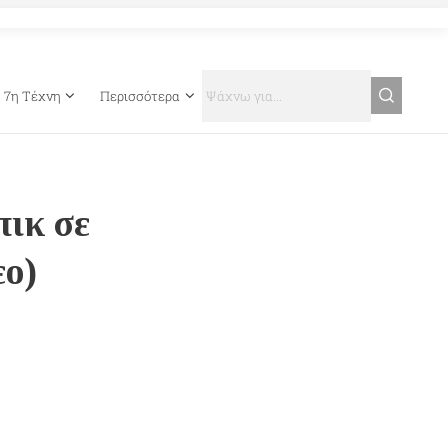
7η Τέχνη
Περισσότερα
πικ σε
εο)