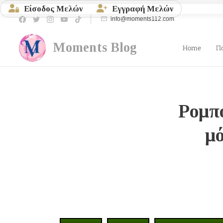
Είσοδος Μελών
Εγγραφή Μελών
info@moments112.com
Moments
Blog
Home
Π
Ρομπό
μό