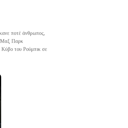
έκανε ποτέ άνθρωπος,
ός Μαξ Παρκ
ν Κύβο του Ρούμπικ σε