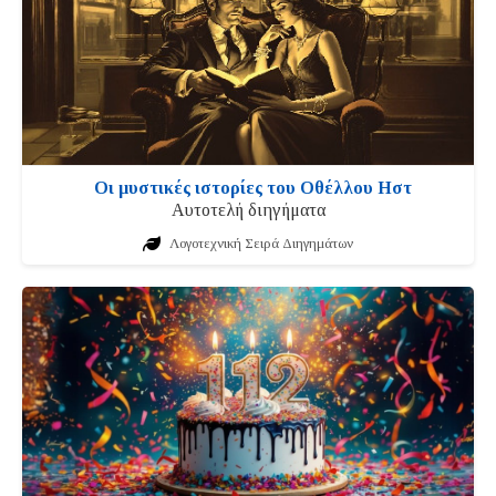
Οι μυστικές ιστορίες του Οθέλλου Ηστ
Αυτοτελή διηγήματα
Λογοτεχνική Σειρά Διηγημάτων