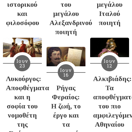
ιστορικού
του
μεγάλου
και
μεγάλου
Ιταλού
φιλοσόφου
Αλεξανδρινού
ποιητή
ποιητή
Ιουν
Ιουν
23
12
Ιουν
16
Λυκούργος:
Αλκιβιάδης:
Αποφθέγματα
Ρήγας
Τα
και η
Φεραίος:
αποφθέγματ
σοφία του
Η ζωή, το
του πιο
νομοθέτη
έργο και
αμφιλεγόμε
της
τα
Αθηναίου