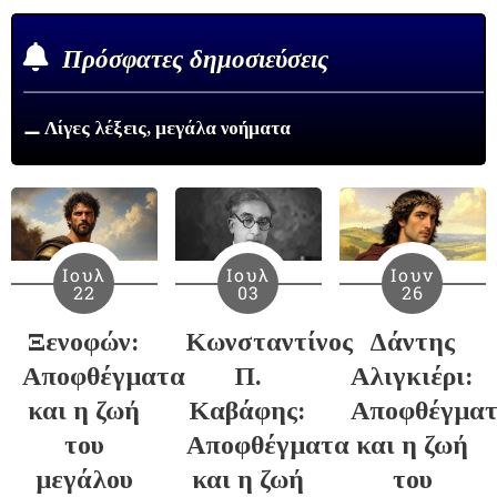
Πρόσφατες δημοσιεύσεις
⚊ Λίγες λέξεις, μεγάλα νοήματα
Ιουλ
Ιουλ
Ιουν
22
03
26
Ξενοφών:
Κωνσταντίνος
Δάντης
Αποφθέγματα
Π.
Αλιγκιέρι:
και η ζωή
Καβάφης:
Αποφθέγμα
του
Αποφθέγματα
και η ζωή
μεγάλου
και η ζωή
του