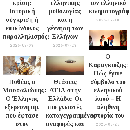
κρίση:
ελληνικής
τον ελληνικό
Ιστορική
μυθολογίας
κινηματογράφ
σύγκριση ή
και η
2026-07-18
επικίνδυνος
γέννηση των
παραλληλισμός;
Ελλήνων
2026-08-03
2026-07-23
Ο
Καραγκιόζης:
Πώς έγινε
Πυθέας ο
Θεάσεις
σύμβολο του
Μασσαλιώτης:
ΑΤΙΑ στην
ελληνικού
Ο Έλληνας
Ελλάδα: Οι
λαού – Η
εξερευνητής
πιο γνωστές
αληθινή
που έφτασε
καταγεγραμμένες
ιστορία του
στον
αναφορές και
2026-05-25