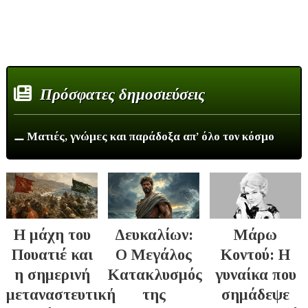
Πρόσφατες δημοσιεύσεις
⚊ Ματιές, γνώμες και παράδοξα απ’ όλο τον κόσμο
Η μάχη του
Δευκαλίων:
Μάρω
Πουατιέ και
Ο Μεγάλος
Κοντού: Η
η σημερινή
Κατακλυσμός
γυναίκα που
μεταναστευτική
της
σημάδεψε