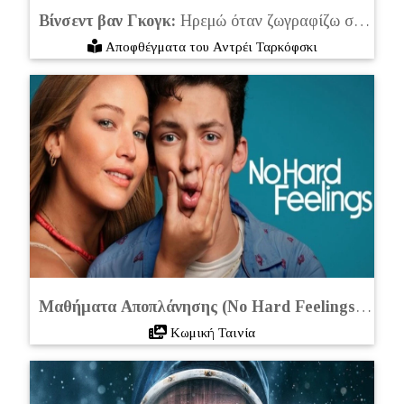
Βίνσεντ βαν Γκογκ:
Ηρεμώ όταν ζωγραφίζω στο ύπαιθρο
Αποφθέγματα του Αντρέι Ταρκόφσκι
Μαθήματα Αποπλάνησης (No Hard Feelings):
Μια Α
Kωμική Ταινία