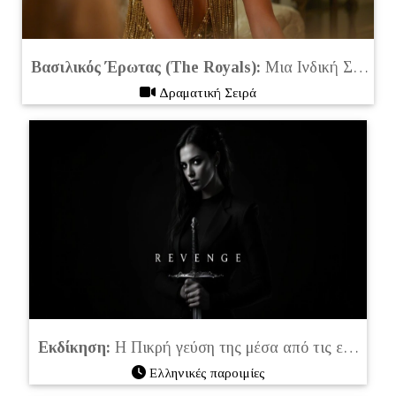
Βασιλικός Έρωτας (The Royals):
Μια Ινδική Σαγηνευτική Σειρά Έρωτα και Δράματος στο Netflix 2025
Δραματική Σειρά
Εκδίκηση:
Η Πικρή γεύση της μέσα από τις ελληνικές παροιμίες
Ελληνικές παροιμίες