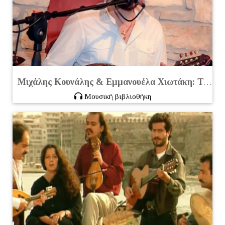
Μιχάλης Κουνάλης & Εμμανουέλα Χιωτάκη:
Τσ' Αγάπης Και Του Έρωτα
Μουσική βιβλιοθήκη