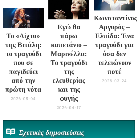
Κωνσταντίνος
Εγώ θα
Αργυρός –
Το «Δίχτυ»
πάρω
Ελπίδα: Ένα
της Βιτάλη:
καπετάνιο –
τραγούδι για
το τραγούδι
Μαρινέλλα:
όσα δεν
που σε
Το τραγούδι
τελειώνουν
παγιδεύει
της
ποτέ
από την
ελευθερίας
2026-03-24
πρώτη νότα
και της
φυγής
2026-05-04
2026-04-17
Σχετικές δημοσιεύσεις