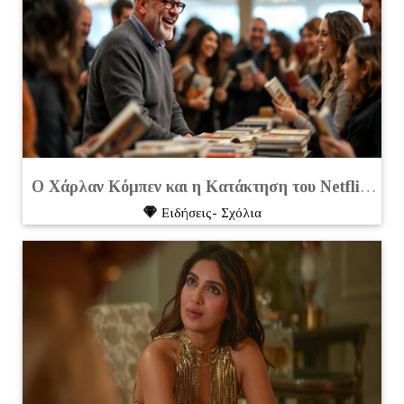
Ο Χάρλαν Κόμπεν και η Κατάκτηση του Netflix:
Τα 
Eιδήσεις- Σχόλια