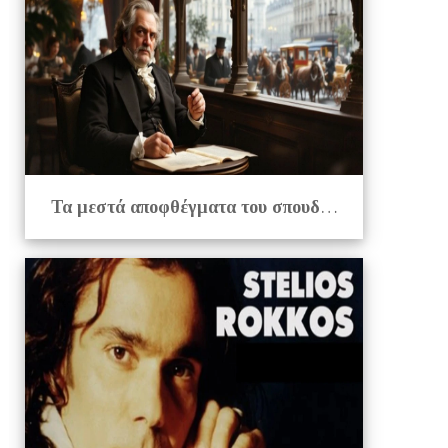
Τα μεστά αποφθέγματα του σπουδαίου λογοτέχνη Ονορέ Ντε Μπαλζάκ