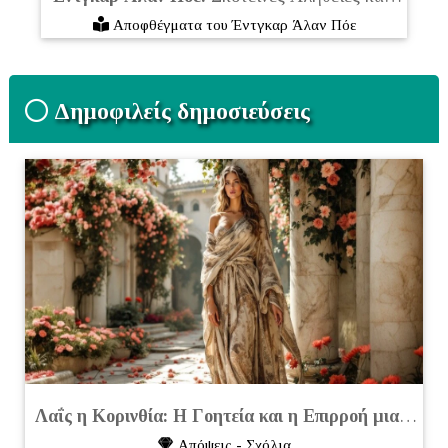
Αποφθέγματα του Έντγκαρ Άλαν Πόε
Δημοφιλείς δημοσιεύσεις
Λαΐς η Κορινθία: Η Γοητεία και η Επιρροή μιας Διάσημης Εταίρας της Αρχαιότητας
Απόψεις - Σχόλια