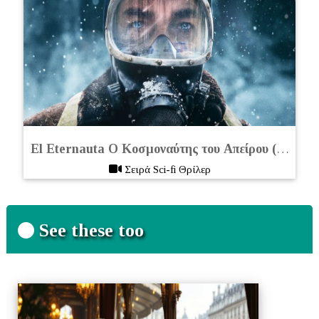
El Eternauta Ο Κοσμοναύτης του Απείρου (2025):
Μ
Σειρά Sci-fi Θρίλερ
See these too