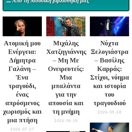
⚊ Από τη Μουσική βιβλιοθήκη μας
Ατομική μου
Μιχάλης
Νύχτα
Ενέργεια:
Χατζηγιάννης
Ξελογιάστρα
Δήμητρα
– Μη Με
– Βασίλης
Γαλάνη –
Ονειρευτείς:
Καρράς:
Ένα
Μια
Στίχοι, νόημα
τραγούδι,
μπαλάντα
και ιστορία
ένας
για την
του
απρόσμενος
απουσία και
τραγουδιού
χωρισμός και
τη μνήμη
2026-05-28
μια πτήση
2026-06-19
2026-07-27