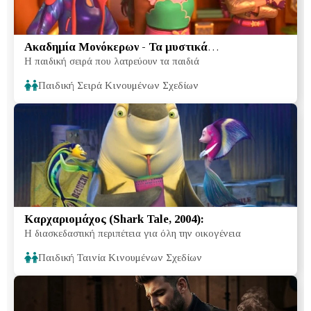
Ακαδημία Μονόκερων - Τα μυστικά
Η παιδική σειρά που λατρεύουν τα παιδιά
αποκαλύπτονται (2026, Netflix):
Παιδική Σειρά Κινουμένων Σχεδίων
Καρχαριομάχος (Shark Tale, 2004):
Η διασκεδαστική περιπέτεια για όλη την οικογένεια
Παιδική Ταινία Κινουμένων Σχεδίων