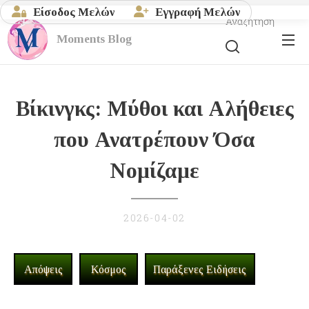
Είσοδος Μελών
Εγγραφή Μελών
Αναζήτηση
Moments
Blog
Βίκινγκς: Μύθοι και Αλήθειες
που Ανατρέπουν Όσα
Νομίζαμε
2026-04-02
Απόψεις
Κόσμος
Παράξενες Ειδήσεις