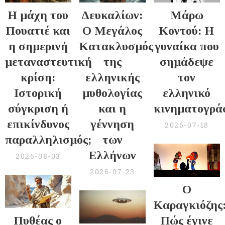
Η μάχη του
Δευκαλίων:
Μάρω
Πουατιέ και
Ο Μεγάλος
Κοντού: Η
η σημερινή
Κατακλυσμός
γυναίκα που
μεταναστευτική
της
σημάδεψε
κρίση:
ελληνικής
τον
Ιστορική
μυθολογίας
ελληνικό
σύγκριση ή
και η
κινηματογρά
επικίνδυνος
γέννηση
2026-07-18
παραλληλισμός;
των
Ελλήνων
2026-08-03
2026-07-23
Ο
Καραγκιόζης
Πυθέας ο
Πώς έγινε