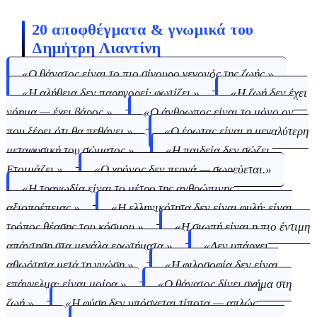
20 αποφθέγματα & γνωμικά του
Δημήτρη Λιαντίνη
«Ο θάνατος είναι το πιο σίγουρο γεγονός της ζωής.»
«Η αλήθεια δεν παρηγορεί· φωτίζει.»
«Η ζωή δεν έχει
νόημα — έχει βάρος.»
«Ο άνθρωπος είναι το μόνο ον
που ξέρει ότι θα πεθάνει.»
«Ο έρωτας είναι η μεγαλύτερη
μεταφυσική του σώματος.»
«Η παιδεία δεν σώζει.
Ετοιμάζει.»
«Ο χρόνος δεν περνά — σωρεύεται.»
«Η τραγωδία είναι το μέτρο της ανθρώπινης
αξιοπρέπειας.»
«Η ελληνικότητα δεν είναι φυλή· είναι
τρόπος θέασης του κόσμου.»
«Η σιωπή είναι η πιο έντιμη
απάντηση στα μεγάλα ερωτήματα.»
«Δεν υπάρχει
αθωότητα μετά τη γνώση.»
«Η φιλοσοφία δεν είναι
επάγγελμα· είναι μοίρα.»
«Ο θάνατος δίνει σχήμα στη
ζωή.»
«Η φύση δεν υπόσχεται τίποτα — απλώς