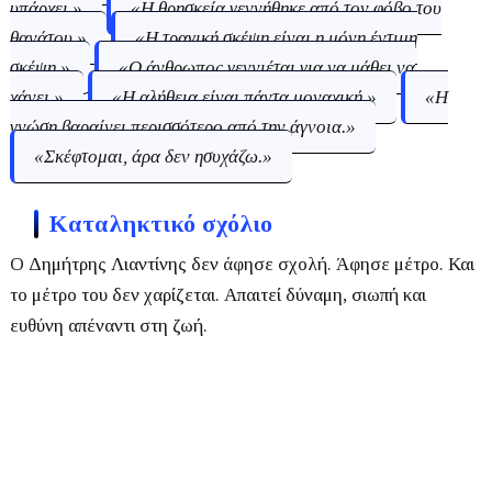
υπάρχει.»
«Η θρησκεία γεννήθηκε από τον φόβο του
θανάτου.»
«Η τραγική σκέψη είναι η μόνη έντιμη
σκέψη.»
«Ο άνθρωπος γεννιέται για να μάθει να
χάνει.»
«Η αλήθεια είναι πάντα μοναχική.»
«Η
γνώση βαραίνει περισσότερο από την άγνοια.»
«Σκέφτομαι, άρα δεν ησυχάζω.»
Καταληκτικό σχόλιο
Ο Δημήτρης Λιαντίνης δεν άφησε σχολή. Άφησε μέτρο. Και
το μέτρο του δεν χαρίζεται. Απαιτεί δύναμη, σιωπή και
ευθύνη απέναντι στη ζωή.