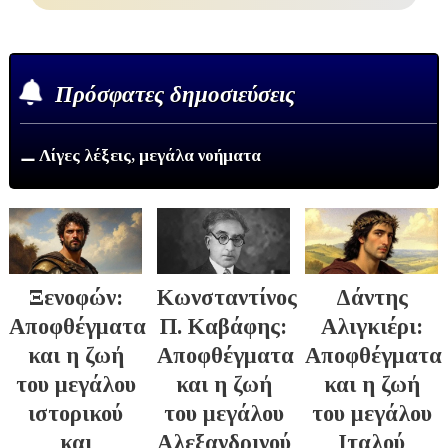
Πρόσφατες δημοσιεύσεις
⚊ Λίγες λέξεις, μεγάλα νοήματα
Ξενοφών:
Κωνσταντίνος
Δάντης
Αποφθέγματα
Π. Καβάφης:
Αλιγκιέρι:
και η ζωή
Αποφθέγματα
Αποφθέγματα
του μεγάλου
και η ζωή
και η ζωή
ιστορικού
του μεγάλου
του μεγάλου
και
Αλεξανδρινού
Ιταλού