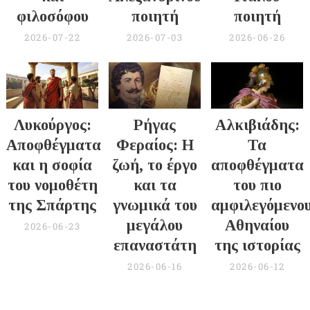
φιλοσόφου
ποιητή
ποιητή
2026-07-22
2026-07-03
2026-06-26
Λυκούργος:
Ρήγας
Αλκιβιάδης:
Αποφθέγματα
Φεραίος: Η
Τα
και η σοφία
ζωή, το έργο
αποφθέγματα
του νομοθέτη
και τα
του πιο
της Σπάρτης
γνωμικά του
αμφιλεγόμενο
μεγάλου
Αθηναίου
2026-06-23
επαναστάτη
της ιστορίας
2026-06-16
2026-06-12