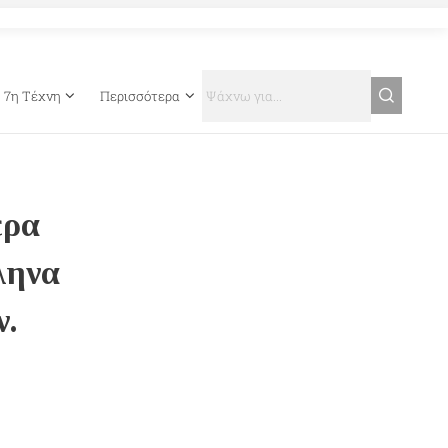
7η Τέχνη
Περισσότερα
ερα
ληνα
ν.