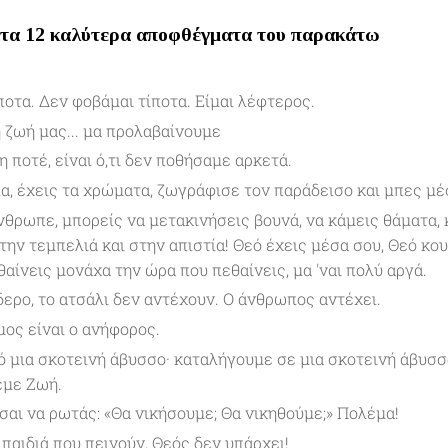
 τα 12 καλύτερα αποφθέγματα του παρακάτω
ποτα. Δεν φοβάμαι τίποτα. Είμαι λέφτερος.
 ζωή μας... μα προλαβαίνουμε
η ποτέ, είναι ό,τι δεν ποθήσαμε αρκετά.
λα, έχεις τα χρώματα, ζωγράφισε τον παράδεισο και μπες μέ
νθρωπε, μπορείς να μετακινήσεις βουνά, να κάμεις θάματα, 
την τεμπελιά και στην απιστία! Θεό έχεις μέσα σου, Θεό κο
αίνεις μονάχα την ώρα που πεθαίνεις, μα 'ναι πολύ αργά.
ίδερο, το ατσάλι δεν αντέχουν. Ο άνθρωπος αντέχει.
ος είναι ο ανήφορος.
 μια σκοτεινή άβυσσο· καταλήγουμε σε μια σκοτεινή άβυσσ
έμε Ζωή.
αι να ρωτάς: «Θα νικήσουμε; Θα νικηθούμε;» Πολέμα!
παιδιά που πεινούν, Θεός δεν υπάρχει!