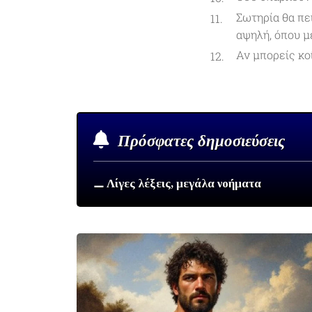
Σωτηρία θα πει
αψηλή, όπου μ
Αν μπορείς κο
Πρόσφατες δημοσιεύσεις
⚊ Λίγες λέξεις, μεγάλα νοήματα