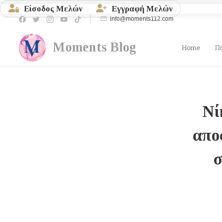
Είσοδος Μελών
Εγγραφή Μελών
info@moments112.com
Moments
Blog
Home
Π
Νί
απο
σ