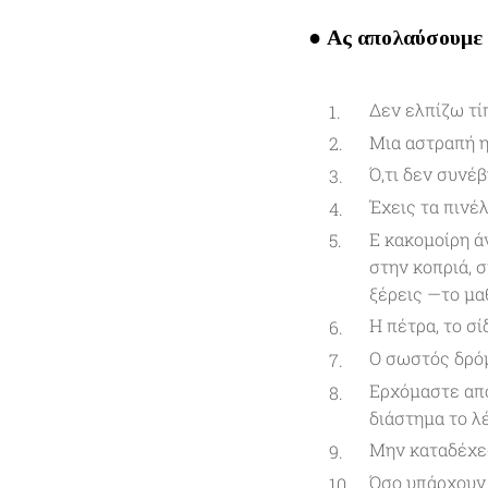
● Ας απολαύσουμε
Δεν ελπίζω τί
Μια αστραπή η
Ό,τι δεν συνέβ
Έχεις τα πινέ
Ε κακομοίρη ά
στην κοπριά, σ
ξέρεις —το μαθ
Η πέτρα, το σ
O σωστός δρόμ
Ερχόμαστε από
διάστημα το λ
Μην καταδέχεσ
Όσο υπάρχουν 