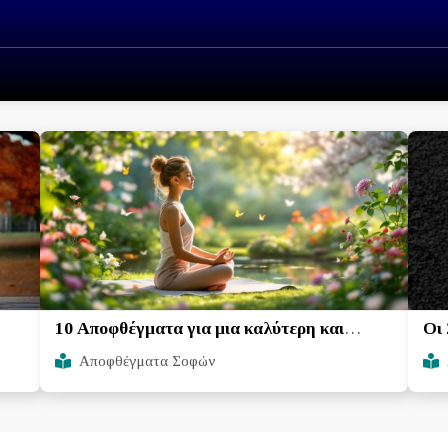
10 Αποφθέγματα για μια καλύτερη και
Οι 
ευτυχέστερη ζωή
Αποφθέγματα Σοφών