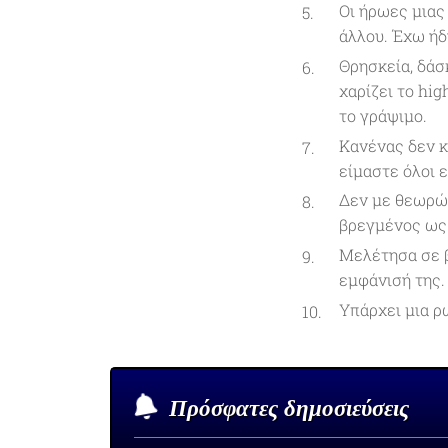
Οι ήρωες μιας 
άλλου. Έχω ήδη
Θρησκεία, δάσκ
χαρίζει το hig
το γράψιμο.
Κανένας δεν κ
είμαστε όλοι 
Δεν με θεωρώ 
βρεγμένος ως 
Μελέτησα σε β
εμφάνισή της.
Υπάρχει μια ρ
Πρόσφατες δημοσιεύσεις