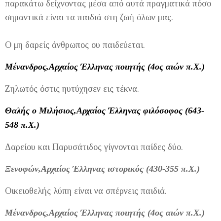
παρακάτω δείχνοντας μέσα από αυτά πραγματικά πόσο
σημαντικά είναι τα παιδιά στη ζωή όλων μας.
Ο μη δαρείς άνθρωπος ου παιδεύεται.
Μένανδρος,Αρχαίος Έλληνας ποιητής (4ος αιών π.Χ.)
Ζηλωτός όστις ηυτύχησεν εις τέκνα.
Θαλής ο Μιλήσιος,Αρχαίος Έλληνας φιλόσοφος (643-
548 π.Χ.)
Δαρείου και Παρυσάτιδος γίγνονται παίδες δύο.
Ξενοφών,Αρχαίος Έλληνας ιστορικός (430-355 π.Χ.)
Οικειοθελής λύπη είναι να σπέρνεις παιδιά.
Μένανδρος,Αρχαίος Έλληνας ποιητής (4ος αιών π.Χ.)