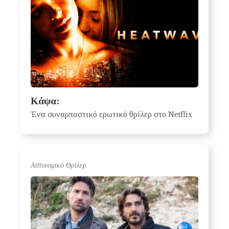
Κάψα:
Ένα συναρπαστικό ερωτικό θρίλερ στο Netflix
Αστυνομικό Θρίλερ