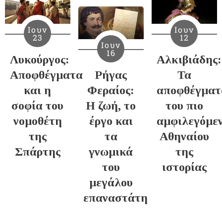
Ιουν
Ιουν
23
12
Ιουν
16
Λυκούργος:
Αλκιβιάδης:
Αποφθέγματα
Ρήγας
Τα
και η
Φεραίος:
αποφθέγματ
σοφία του
Η ζωή, το
του πιο
νομοθέτη
έργο και
αμφιλεγόμε
της
τα
Αθηναίου
Σπάρτης
γνωμικά
της
του
ιστορίας
μεγάλου
επαναστάτη