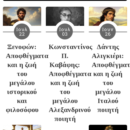
Ιουλ
Ιουλ
Ιουν
22
03
26
Ξενοφών:
Κωνσταντίνος
Δάντης
Αποφθέγματα
Π.
Αλιγκιέρι:
και η ζωή
Καβάφης:
Αποφθέγμα
του
Αποφθέγματα
και η ζωή
μεγάλου
και η ζωή
του
ιστορικού
του
μεγάλου
και
μεγάλου
Ιταλού
φιλοσόφου
Αλεξανδρινού
ποιητή
ποιητή