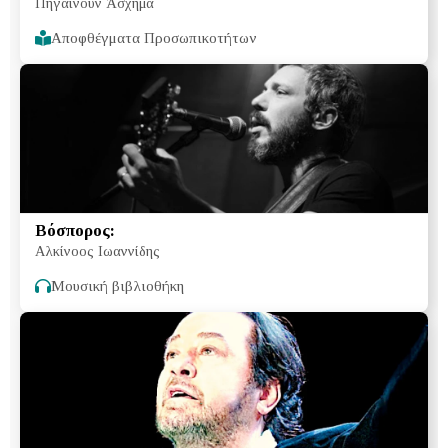
Πηγαίνουν Άσχημα
Αποφθέγματα Προσωπικοτήτων
Βόσπορος:
Αλκίνοος Ιωαννίδης
Μουσική βιβλιοθήκη