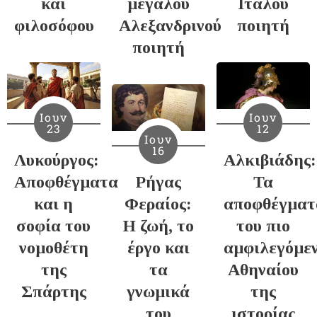
και
μεγάλου
Ιταλού
φιλοσόφου
Αλεξανδρινού
ποιητή
ποιητή
Ιουν
Ιουν
23
12
Ιουν
16
Λυκούργος:
Αλκιβιάδης:
Αποφθέγματα
Ρήγας
Τα
και η
Φεραίος:
αποφθέγματ
σοφία του
Η ζωή, το
του πιο
νομοθέτη
έργο και
αμφιλεγόμε
της
τα
Αθηναίου
Σπάρτης
γνωμικά
της
του
ιστορίας