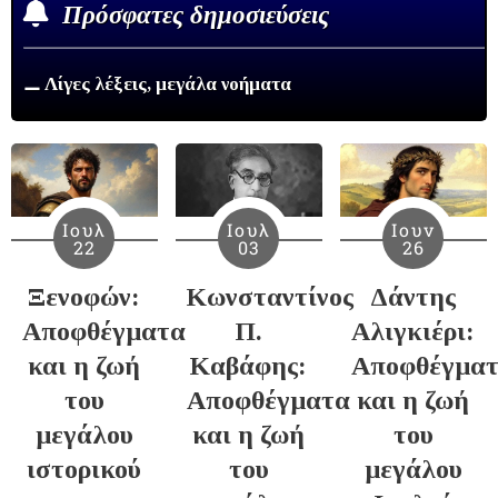
Πρόσφατες δημοσιεύσεις
⚊ Λίγες λέξεις, μεγάλα νοήματα
Ιουλ
Ιουλ
Ιουν
22
03
26
Ξενοφών:
Κωνσταντίνος
Δάντης
Αποφθέγματα
Π.
Αλιγκιέρι:
και η ζωή
Καβάφης:
Αποφθέγμα
του
Αποφθέγματα
και η ζωή
μεγάλου
και η ζωή
του
ιστορικού
του
μεγάλου