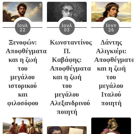
Ιουλ
Ιουλ
Ιουν
22
03
26
Ξενοφών:
Κωνσταντίνος
Δάντης
Αποφθέγματα
Π.
Αλιγκιέρι:
και η ζωή
Καβάφης:
Αποφθέγματ
του
Αποφθέγματα
και η ζωή
μεγάλου
και η ζωή
του
ιστορικού
του
μεγάλου
και
μεγάλου
Ιταλού
φιλοσόφου
Αλεξανδρινού
ποιητή
ποιητή