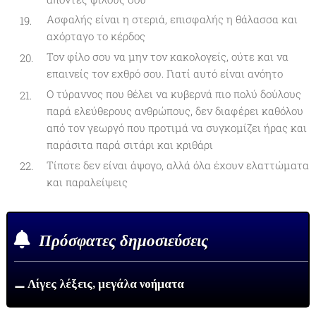
Ασφαλής είναι η στεριά, επισφαλής η θάλασσα και
αχόρταγο το κέρδος
Τον φίλο σου να μην τον κακολογείς, ούτε και να
επαινείς τον εχθρό σου. Γιατί αυτό είναι ανόητο
Ο τύραννος που θέλει να κυβερνά πιο πολύ δούλους
παρά ελεύθερους ανθρώπους, δεν διαφέρει καθόλου
από τον γεωργό που προτιμά να συγκομίζει ήρας και
παράσιτα παρά σιτάρι και κριθάρι
Τίποτε δεν είναι άψογο, αλλά όλα έχουν ελαττώματα
και παραλείψεις
Πρόσφατες δημοσιεύσεις
⚊ Λίγες λέξεις, μεγάλα νοήματα