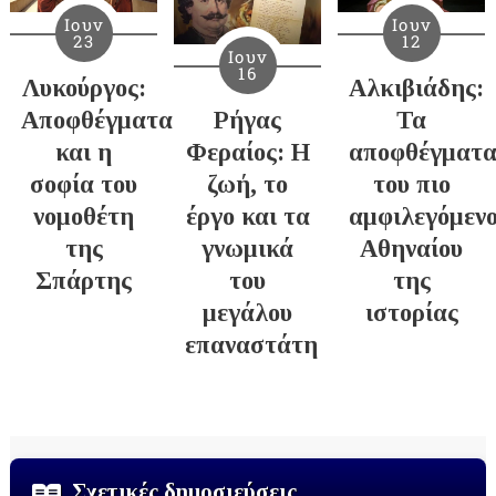
Ιουν
Ιουν
23
12
Ιουν
16
Λυκούργος:
Αλκιβιάδης:
Αποφθέγματα
Ρήγας
Τα
και η
Φεραίος: Η
αποφθέγματ
σοφία του
ζωή, το
του πιο
νομοθέτη
έργο και τα
αμφιλεγόμεν
της
γνωμικά
Αθηναίου
Σπάρτης
του
της
μεγάλου
ιστορίας
επαναστάτη
Σχετικές δημοσιεύσεις