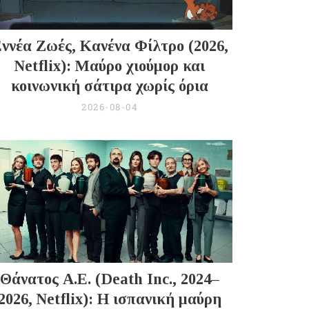
ννέα Ζωές, Κανένα Φίλτρο (2026,
Netflix): Μαύρο χιούμορ και
κοινωνική σάτιρα χωρίς όρια
2026-08-04
Θάνατος Α.Ε. (Death Inc., 2024–
2026, Netflix): Η ισπανική μαύρη