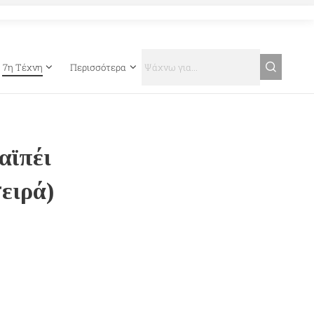
7η Τέχνη
Περισσότερα
αϊπέι
σειρά)