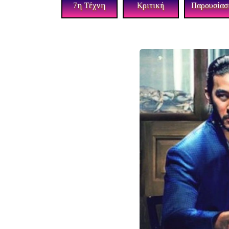
7η Τέχνη
Κριτική
Παρουσίασ