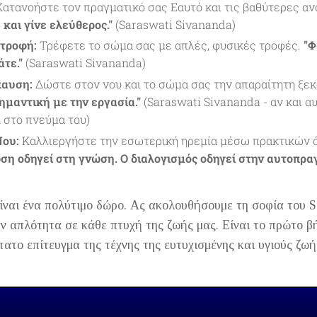
ατανοήστε τον πραγματικό σας Εαυτό και τις βαθύτερες α
 και γίνε ελεύθερος."
(Saraswati Sivananda)
ατροφή:
Τρέφετε το σώμα σας με απλές, φυσικές τροφές.
"Φ
άτε."
(Saraswati Sivananda)
παυση:
Δώστε στον νου και το σώμα σας την απαραίτητη ξε
σημαντική με την εργασία."
(Saraswati Sivananda - αν και αυ
ι στο πνεύμα του)
Νου:
Καλλιεργήστε την εσωτερική ηρεμία μέσω πρακτικών ό
ση οδηγεί στη γνώση. Ο διαλογισμός οδηγεί στην αυτοπρα
ίναι ένα πολύτιμο δώρο. Ας ακολουθήσουμε τη σοφία του S
ην απλότητα σε κάθε πτυχή της ζωής μας. Είναι το πρώτο β
τατο επίτευγμα της τέχνης της ευτυχισμένης και υγιούς ζωή