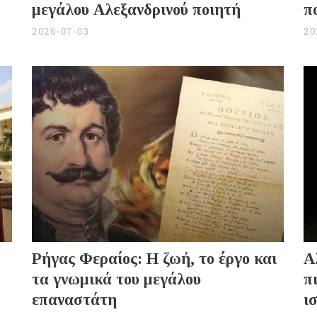
μεγάλου Αλεξανδρινού ποιητή
π
2026-07-03
20
Ρήγας Φεραίος: Η ζωή, το έργο και
Α
τα γνωμικά του μεγάλου
π
επαναστάτη
ι