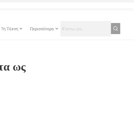
7η Τέχνη
Περισσότερα
τα ως