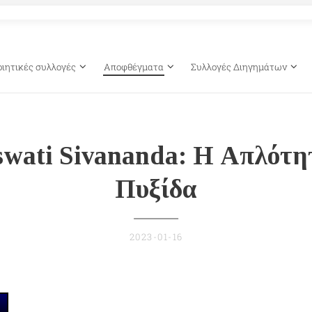
οιητικές συλλογές
Αποφθέγματα
Συλλογές Διηγημάτων
swati Sivananda: Η Απλότη
Πυξίδα
2023-01-16