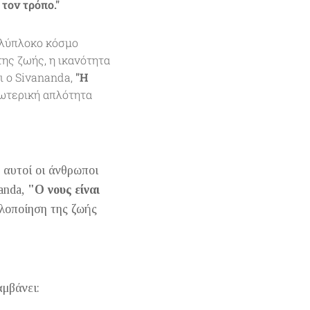
 τον τρόπο."
ολύπλοκο κόσμο
της ζωής, η ικανότητα
ι ο Sivananda,
"Η
ωτερική απλότητα
 αυτοί οι άνθρωποι
anda,
"Ο νους είναι
οποίηση της ζωής
μβάνει: