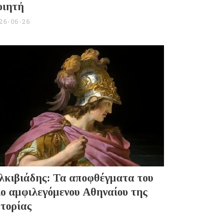
οιητή
26-06-26
λκιβιάδης: Τα αποφθέγματα του
ιο αμφιλεγόμενου Αθηναίου της
στορίας