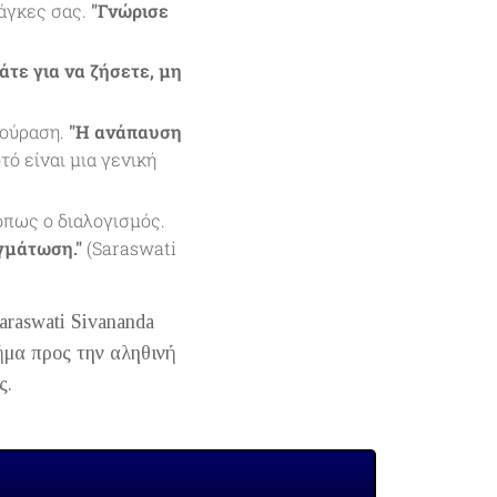
νάγκες σας.
"Γνώρισε
άτε για να ζήσετε, μη
κούραση.
"Η ανάπαυση
τό είναι μια γενική
πως ο διαλογισμός.
γμάτωση."
(Saraswati
araswati Sivananda
ήμα προς την αληθινή
ς.