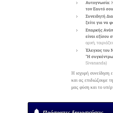
Αυτογνωσία:
Κ
τον Εαυτό σου
Συνειδητή Δι
ζείτε για να φ
Επαρκής Ανά
είναι εξίσου 
αρχή, ταιριάζε
Έλεγχος του 
"Η συγκέντρω
Sivananda)
Η ισχυρή συνείδηση ε
και ας επιδιώξουμε τ
μας φύση και το υπέρ
Πρόσφατες δημοσιεύσεις