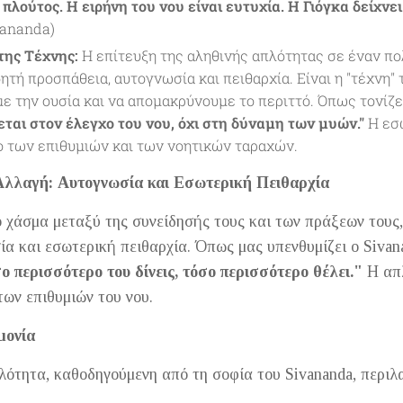
 πλούτος. Η ειρήνη του νου είναι ευτυχία. Η Γιόγκα δείχνει
vananda)
της Τέχνης:
Η επίτευξη της αληθινής απλότητας σε έναν π
ητή προσπάθεια, αυτογνωσία και πειθαρχία. Είναι η "τέχνη" 
ε την ουσία και να απομακρύνουμε το περιττό. Όπως τονίζε
ται στον έλεγχο του νου, όχι στη δύναμη των μυών."
Η εσ
ο των επιθυμιών και των νοητικών ταραχών.
Αλλαγή: Αυτογνωσία και Εσωτερική Πειθαρχία
 χάσμα μεταξύ της συνείδησής τους και των πράξεων τους,
ία και εσωτερική πειθαρχία. Όπως μας υπενθυμίζει ο Sivan
ο περισσότερο του δίνεις, τόσο περισσότερο θέλει."
Η απλ
των επιθυμιών του νου.
μονία
ότητα, καθοδηγούμενη από τη σοφία του Sivananda, περιλα