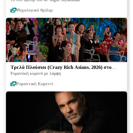
Ψυχολογικό θρίλερ
Τρελά Πλούσιοι (Crazy Rich Asians, 2026) στο
Ρομαντική κομεντί με λάμψη
Netflix:
Ρομαντική Κομεντί