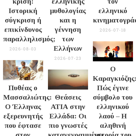
κρίση:
ελληνικής
τον
Ιστορική
μυθολογίας
ελληνικό
σύγκριση ή
και η
κινηματογρά
επικίνδυνος
γέννηση
2026-07-18
παραλληλισμός;
των
Ελλήνων
2026-08-03
2026-07-23
Ο
Καραγκιόζης
Πυθέας ο
Πώς έγινε
Μασσαλιώτης:
Θεάσεις
σύμβολο του
Ο Έλληνας
ΑΤΙΑ στην
ελληνικού
εξερευνητής
Ελλάδα: Οι
λαού – Η
που έφτασε
πιο γνωστές
αληθινή
στον
καταγεγραμμένες
ιστορία του