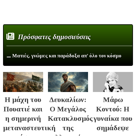
Πρόσφατες δημοσιεύσεις
⚊ Ματιές, γνώμες και παράδοξα απ’ όλο τον κόσμο
Η μάχη του
Δευκαλίων:
Μάρω
Πουατιέ και
Ο Μεγάλος
Κοντού: Η
η σημερινή
Κατακλυσμός
γυναίκα που
μεταναστευτική
της
σημάδεψε