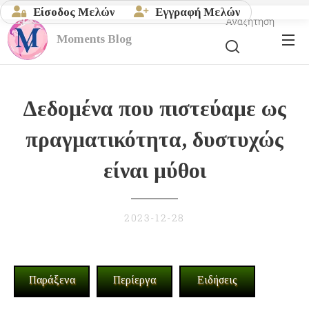
Είσοδος Μελών
Εγγραφή Μελών
Αναζήτηση
Moments
Blog
Δεδομένα
που
πιστεύαμε
ως
πραγματικότητα,
δυστυχώς
είναι
μύθοι
2023-12-28
Παράξενα
Περίεργα
Ειδήσεις