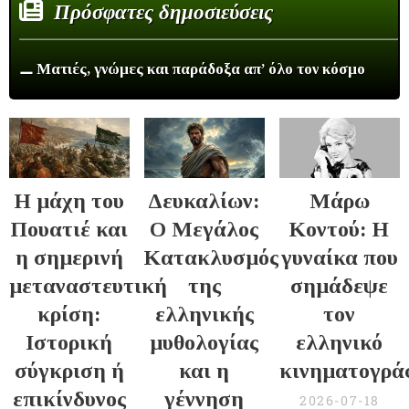
Πρόσφατες δημοσιεύσεις
⚊ Ματιές, γνώμες και παράδοξα απ’ όλο τον κόσμο
Η μάχη του
Δευκαλίων:
Μάρω
Πουατιέ και
Ο Μεγάλος
Κοντού: Η
η σημερινή
Κατακλυσμός
γυναίκα που
μεταναστευτική
της
σημάδεψε
κρίση:
ελληνικής
τον
Ιστορική
μυθολογίας
ελληνικό
σύγκριση ή
και η
κινηματογρά
επικίνδυνος
γέννηση
2026-07-18