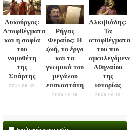
Λυκούργος:
Αλκιβιάδης:
Αποφθέγματα
Ρήγας
Τα
και η σοφία
Φεραίος: Η
αποφθέγματ
του
ζωή, το έργο
του πιο
νομοθέτη
και τα
αμφιλεγόμεν
της
γνωμικά του
Αθηναίου
Σπάρτης
μεγάλου
της
επαναστάτη
ιστορίας
2026-06-23
2026-06-16
2026-06-12
Επιλεγμένα για εσάς