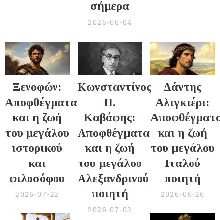
σήμερα
2026-06-04
Ξενοφών:
Κωνσταντίνος
Δάντης
Αποφθέγματα
Π.
Αλιγκιέρι:
και η ζωή
Καβάφης:
Αποφθέγματ
του μεγάλου
Αποφθέγματα
και η ζωή
ιστορικού
και η ζωή
του μεγάλου
και
του μεγάλου
Ιταλού
φιλοσόφου
Αλεξανδρινού
ποιητή
ποιητή
2026-07-22
2026-06-26
2026-07-03