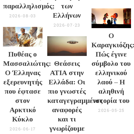
παραλληλισμός;
των
Ελλήνων
2026-08-03
2026-07-23
Ο
Καραγκιόζης
Πυθέας ο
Πώς έγινε
Μασσαλιώτης:
Θεάσεις
σύμβολο του
Ο Έλληνας
ΑΤΙΑ στην
ελληνικού
εξερευνητής
Ελλάδα: Οι
λαού – Η
που έφτασε
πιο γνωστές
αληθινή
στον
καταγεγραμμένες
ιστορία του
Αρκτικό
αναφορές
2026-05-25
Κύκλο
και τι
γνωρίζουμε
2026-06-17