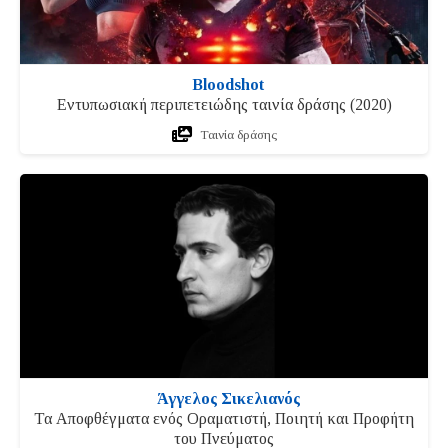
Bloodshot
Εντυπωσιακή περιπετειώδης ταινία δράσης (2020)
Ταινία δράσης
Άγγελος Σικελιανός
Τα Αποφθέγματα ενός Οραματιστή, Ποιητή και Προφήτη
του Πνεύματος