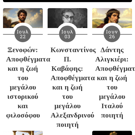
Ιουλ
Ιουλ
Ιουν
22
03
26
Ξενοφών:
Κωνσταντίνος
Δάντης
Αποφθέγματα
Π.
Αλιγκιέρι:
και η ζωή
Καβάφης:
Αποφθέγμα
του
Αποφθέγματα
και η ζωή
μεγάλου
και η ζωή
του
ιστορικού
του
μεγάλου
και
μεγάλου
Ιταλού
φιλοσόφου
Αλεξανδρινού
ποιητή
ποιητή