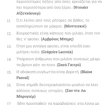
περισσότερες λέξεις από όσες χρειάζεται για να
πει περισσότερα από όσα ξέρει. (
Ντουάιτ
Αϊζενχάουερ)
Ό,τι λείπει από τους ρήτορες σε βάθος, το
αναπληρώνουν σε μάκρος.
(Μοντεσκιέ)
Κουραστικός είναι κάποιος που μιλάει, όταν τον
θες ν' ακούει.
(Αμβρόιος Μπηρς)
Όταν μια γυναίκα ακούει, είναι επειδή έχει
μιλήσει πολύ.
(Grégoire Lacroix)
Υπάρχουν άνθρωποι που μιλάνε συνεχώς μέχρι
να βρουν κάτι να πουν.
(Σασά Γκιτρύ)
Η αδιάκοπη ευγλωττία είναι βαρετή.
(Blaise
Pascal)
Είναι σημάδι δευτεροκλασάτου μυαλού να λέει
κάποιος συνεχώς ιστορίες.
(Ζαν ντε Λα
Μπρυγιέρ)
Μην προσπαθείς να παραβγαίνεις στα λόγια με