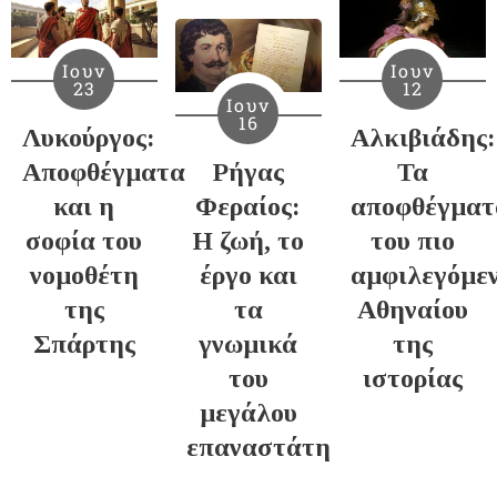
Ιουν
Ιουν
23
12
Ιουν
16
Λυκούργος:
Αλκιβιάδης:
Αποφθέγματα
Ρήγας
Τα
και η
Φεραίος:
αποφθέγματ
σοφία του
Η ζωή, το
του πιο
νομοθέτη
έργο και
αμφιλεγόμε
της
τα
Αθηναίου
Σπάρτης
γνωμικά
της
του
ιστορίας
μεγάλου
επαναστάτη