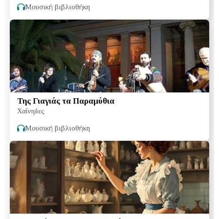
Μουσική βιβλιοθήκη
Της Γιαγιάς τα Παραμύθια
Χαΐνηδες
Μουσική βιβλιοθήκη