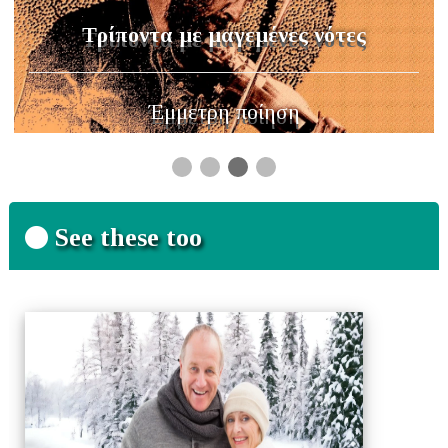
Προβολές
Χρονογράφημα
See these too