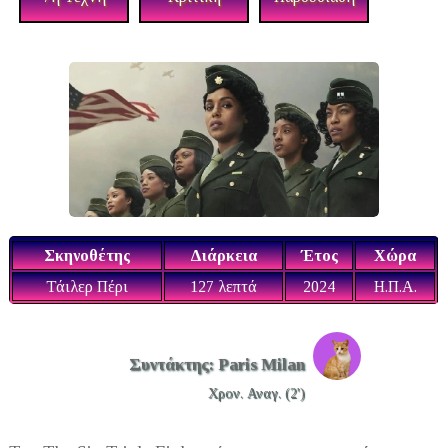
Σκηνοθέτης
Διάρκεια
Έτος
Χώρα
Τάιλερ Πέρι
127 λεπτά
2024
Η.Π.Α.
Συντάκτης: Paris Milan
Χρον. Αναγ. (2')