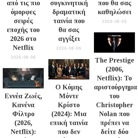
από τις πιο
συγκινητική
που θα σας
όμορφες
δραματική
καθηλώσει
σειρές
ταινία που
2026-08-05
εποχής του
θα σας
2026 στο
αγγίξει
Netflix
2026-08-06
2026-08-06
The Prestige
(2006,
Netflix): Το
Ο Κόμης
αριστούργημα
Εννέα Ζωές,
Μόντε
του
Κανένα
Κρίστο
Christopher
Φίλτρο
(2024): Μια
Nolan που
(2026,
επική ταινία
πρέπει να
Netflix):
που δεν
δείτε δύο