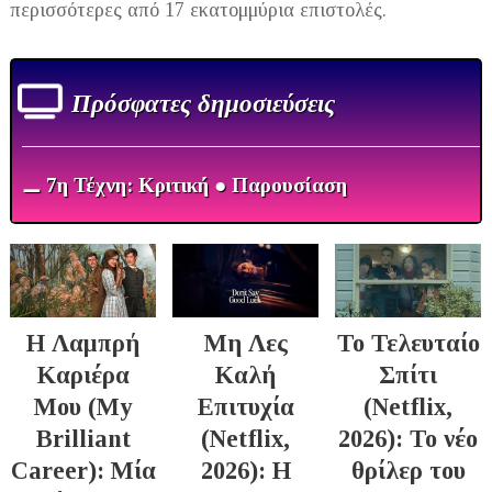
περισσότερες από 17 εκατομμύρια επιστολές.
Πρόσφατες δημοσιεύσεις
⚊ 7η Τέχνη: Κριτική ● Παρουσίαση
Η Λαμπρή
Μη Λες
Το Τελευταίο
Καριέρα
Καλή
Σπίτι
Μου (My
Επιτυχία
(Netflix,
Brilliant
(Netflix,
2026): Το νέο
Career): Μία
2026): Η
θρίλερ του