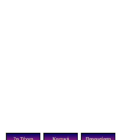
7η Τέχνη
Κριτική
Παρουσίαση