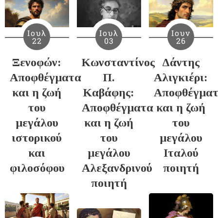
Ιουλ
Ιουλ
Ιουν
22
03
26
Ξενοφών:
Κωνσταντίνος
Δάντης
Αποφθέγματα
Π.
Αλιγκιέρι:
και η ζωή
Καβάφης:
Αποφθέγμα
του
Αποφθέγματα
και η ζωή
μεγάλου
και η ζωή
του
ιστορικού
του
μεγάλου
και
μεγάλου
Ιταλού
φιλοσόφου
Αλεξανδρινού
ποιητή
ποιητή