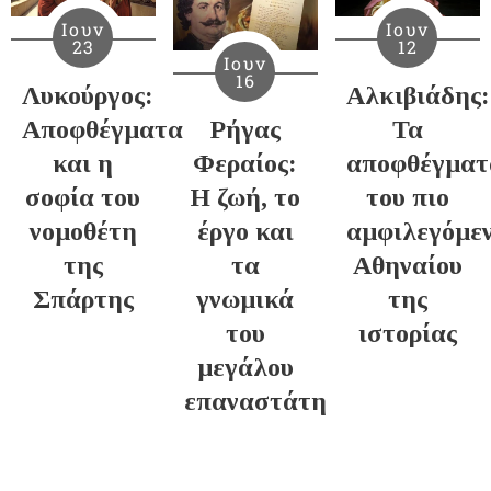
Ιουν
Ιουν
23
12
Ιουν
16
Λυκούργος:
Αλκιβιάδης:
Αποφθέγματα
Ρήγας
Τα
και η
Φεραίος:
αποφθέγματ
σοφία του
Η ζωή, το
του πιο
νομοθέτη
έργο και
αμφιλεγόμε
της
τα
Αθηναίου
Σπάρτης
γνωμικά
της
του
ιστορίας
μεγάλου
επαναστάτη