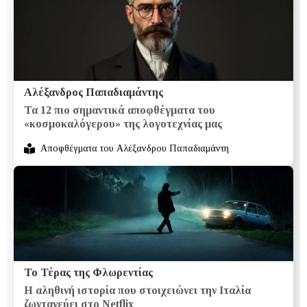
Αλέξανδρος Παπαδιαμάντης
Τα 12 πιο σημαντικά αποφθέγματα του
«κοσμοκαλόγερου» της λογοτεχνίας μας
Αποφθέγματα του Αλέξανδρου Παπαδιαμάντη
Το Τέρας της Φλωρεντίας
Η αληθινή ιστορία που στοιχειώνει την Ιταλία
ζωντανεύει στο Netflix