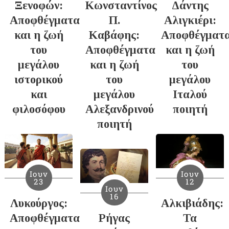
Ξενοφών:
Κωνσταντίνος
Δάντης
Αποφθέγματα
Π.
Αλιγκιέρι:
και η ζωή
Καβάφης:
Αποφθέγματ
του
Αποφθέγματα
και η ζωή
μεγάλου
και η ζωή
του
ιστορικού
του
μεγάλου
και
μεγάλου
Ιταλού
φιλοσόφου
Αλεξανδρινού
ποιητή
ποιητή
Ιουν
Ιουν
23
12
Ιουν
16
Λυκούργος:
Αλκιβιάδης:
Αποφθέγματα
Ρήγας
Τα