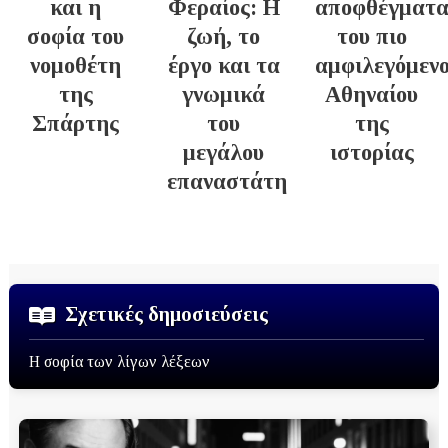
και η
Φεραίος: Η
αποφθέγματ
σοφία του
ζωή, το
του πιο
νομοθέτη
έργο και τα
αμφιλεγόμεν
της
γνωμικά
Αθηναίου
Σπάρτης
του
της
μεγάλου
ιστορίας
επαναστάτη
Σχετικές δημοσιεύσεις
Η σοφία των λίγων λέξεων