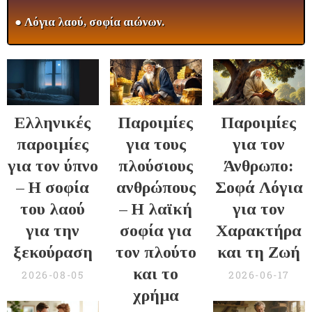
● Λόγια λαού, σοφία αιώνων.
Ελληνικές
Παροιμίες
Παροιμίες
παροιμίες
για τους
για τον
για τον ύπνο
πλούσιους
Άνθρωπο:
– Η σοφία
ανθρώπους
Σοφά Λόγια
του λαού
– Η λαϊκή
για τον
για την
σοφία για
Χαρακτήρα
ξεκούραση
τον πλούτο
και τη Ζωή
και το
2026-08-05
2026-06-17
χρήμα